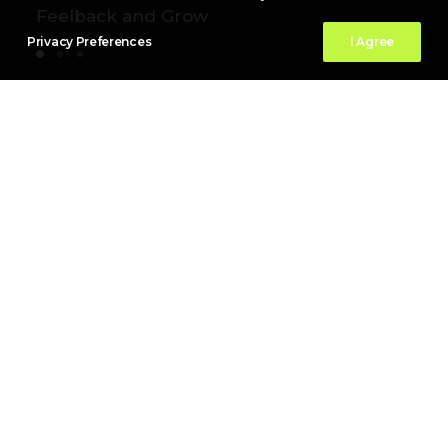
Feelback and Grow
Privacy Preferences
I Agree
I'm an award-winning digital illustrator
Hi, I am a freelance Illustrator currently
working in New York. I like to make bright
and minimal illustrations and create work
by using traditional and digital media.