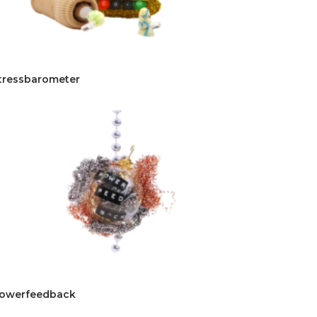
tressbarometer
owerfeedback