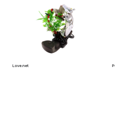
Love.net
P