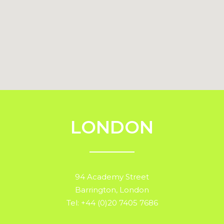
LONDON
94 Academy Street
Barrington, London
Tel: +44 (0)20 7405 7686