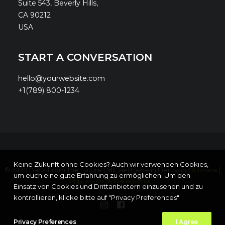
Suite 543, Beverly Hills,
CA 90212
USA
START A CONVERSATION
hello@yourwebsite.com
+1(789) 800-1234
Keine Zukunft ohne Cookies? Auch wir verwenden Cookies,
© 2020 Back From The Future | Mit viel Liebe initiiert von
Ouishare
|
um euch eine gute Erfahrung zu ermöglichen. Um den
Impressum & Datenschutz
Einsatz von Cookies und Drittanbietern einzusehen und zu
kontrollieren, klicke bitte auf "Privacy Preferences"
Privacy Preferences
I Agree